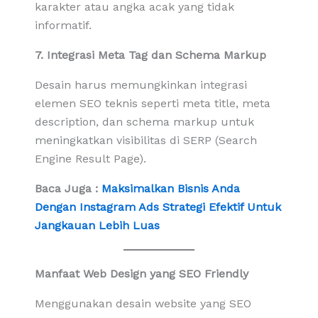
karakter atau angka acak yang tidak
informatif.
7. Integrasi Meta Tag dan Schema Markup
Desain harus memungkinkan integrasi
elemen SEO teknis seperti meta title, meta
description, dan schema markup untuk
meningkatkan visibilitas di SERP (Search
Engine Result Page).
Baca Juga :
Maksimalkan Bisnis Anda
Dengan Instagram Ads Strategi Efektif Untuk
Jangkauan Lebih Luas
Manfaat Web Design yang SEO Friendly
Menggunakan desain website yang SEO