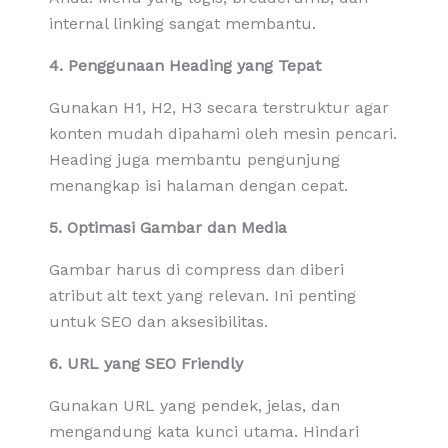
internal linking sangat membantu.
4. Penggunaan Heading yang Tepat
Gunakan H1, H2, H3 secara terstruktur agar
konten mudah dipahami oleh mesin pencari.
Heading juga membantu pengunjung
menangkap isi halaman dengan cepat.
5. Optimasi Gambar dan Media
Gambar harus di compress dan diberi
atribut alt text yang relevan. Ini penting
untuk SEO dan aksesibilitas.
6. URL yang SEO Friendly
Gunakan URL yang pendek, jelas, dan
mengandung kata kunci utama. Hindari