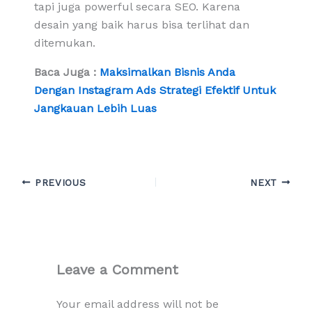
tapi juga powerful secara SEO. Karena
desain yang baik harus bisa terlihat dan
ditemukan.
Baca Juga :
Maksimalkan Bisnis Anda
Dengan Instagram Ads Strategi Efektif Untuk
Jangkauan Lebih Luas
PREVIOUS
NEXT
Leave a Comment
Your email address will not be