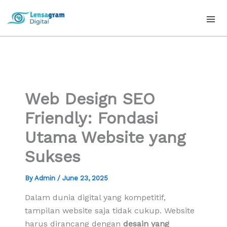
Skip
to
content
Web Design SEO
Friendly: Fondasi
Utama Website yang
Sukses
By
Admin
/
June 23, 2025
Dalam dunia digital yang kompetitif,
tampilan website saja tidak cukup. Website
harus dirancang dengan
desain yang