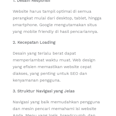
1. Desain Responsif
Website harus tampil optimal di semua
perangkat mulai dari desktop, tablet, hingga
smartphone. Google mengutamakan situs
yang mobile friendly di hasil pencariannya.
2. Kecepatan Loading
Desain yang terlalu berat dapat
memperlambat waktu muat. Web design
yang efisien memastikan website cepat
diakses, yang penting untuk SEO dan
kenyamanan pengguna.
3. Struktur Navigasi yang Jelas
Navigasi yang baik memudahkan pengguna
dan mesin pencari memahami isi website
Anda. Menu yang logis, breadcrumb, dan