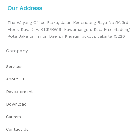
Our Address
The Wayang Office Plaza, Jalan Kedondong Raya No.5A 3rd
Floor, Kav. D-F, RT.11/RW.9, Rawamangun, Kec. Pulo Gadung,
Kota Jakarta Timur, Daerah Khusus Ibukota Jakarta 13220
Company
Services
About Us
Development
Download
Careers
Contact Us