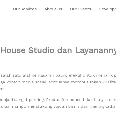
Our Services
About Us
Our Clients
Develop
 House Studio dan Layananny
adi salah satu alat pemasaran paling efektif untuk menarik 
hingga konten media sosial, semuanya membutuhkan kualit
ns.
njadi sangat penting. Production house tidak hanya me
oduksi mampu mendukung tujuan bisnis dan meningkatkan 