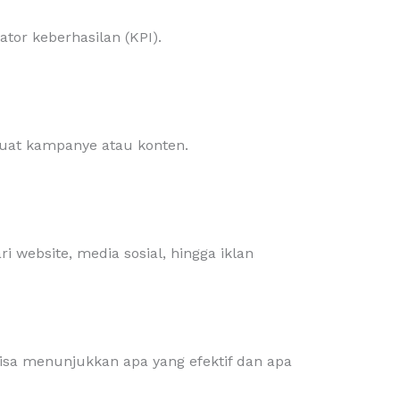
tor keberhasilan (KPI).
uat kampanye atau konten.
website, media sosial, hingga iklan
isa menunjukkan apa yang efektif dan apa