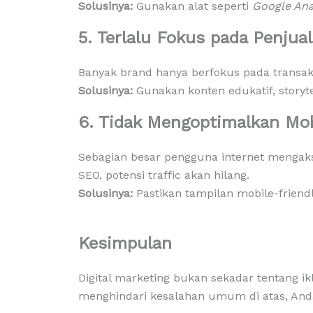
Solusinya:
Gunakan alat seperti
Google Ana
5. Terlalu Fokus pada Penju
Banyak brand hanya berfokus pada trans
Solusinya:
Gunakan konten edukatif, storyte
6. Tidak Mengoptimalkan Mo
Sebagian besar pengguna internet mengaks
SEO, potensi traffic akan hilang.
Solusinya:
Pastikan tampilan mobile-friend
Kesimpulan
Digital marketing bukan sekadar tentang ikl
menghindari kesalahan umum di atas, Anda