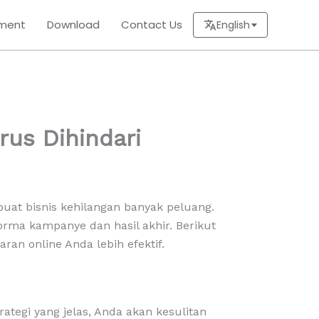
ment
Download
Contact Us
English
us Dihindari
buat bisnis kehilangan banyak peluang.
rma kampanye dan hasil akhir. Berikut
ran online Anda lebih efektif.
tegi yang jelas, Anda akan kesulitan