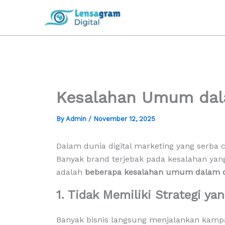
Skip
to
content
Kesalahan Umum dalam
By
Admin
/
November 12, 2025
Dalam dunia digital marketing yang serba c
Banyak brand terjebak pada kesalahan yan
adalah
beberapa kesalahan umum dalam dig
1. Tidak Memiliki Strategi yan
Banyak bisnis langsung menjalankan kampan