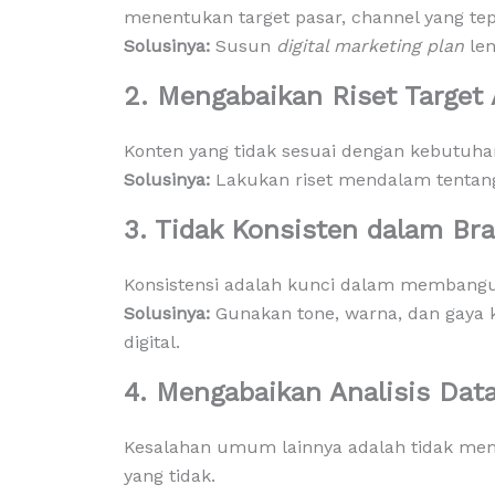
menentukan target pasar, channel yang tep
Solusinya:
Susun
digital marketing plan
len
2. Mengabaikan Riset Target
Konten yang tidak sesuai dengan kebutuhan
Solusinya:
Lakukan riset mendalam tentang
3. Tidak Konsisten dalam Br
Konsistensi adalah kunci dalam membang
Solusinya:
Gunakan tone, warna, dan gaya k
digital.
4. Mengabaikan Analisis Dat
Kesalahan umum lainnya adalah tidak mema
yang tidak.