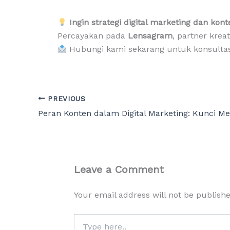
Ingin strategi digital marketing dan ko
Percayakan pada
Lensagram
, partner kreat
Hubungi kami sekarang untuk konsultasi
PREVIOUS
Leave a Comment
Your email address will not be publishe
Type
here..