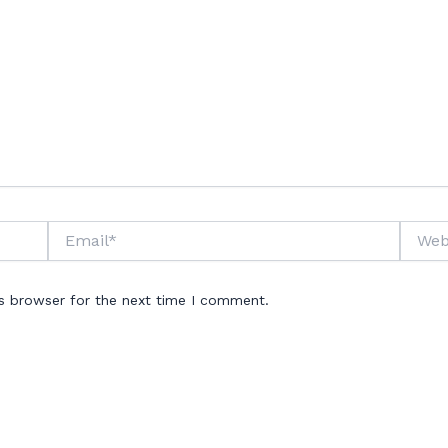
Email*
Websit
is browser for the next time I comment.