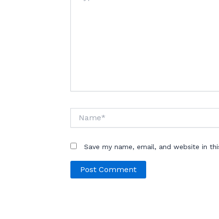
Name*
Save my name, email, and website in th