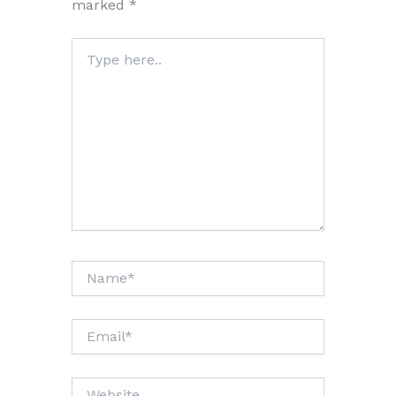
marked
*
Type
here..
Name*
Email*
Website