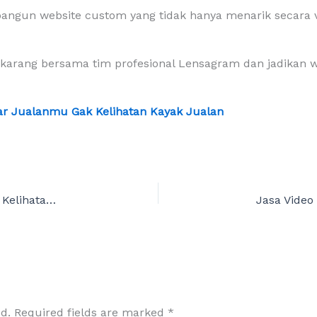
un website custom yang tidak hanya menarik secara vis
arang bersama tim profesional Lensagram dan jadikan web
Biar Jualanmu Gak Kelihatan Kayak Jualan
Storytelling: Senjata Rahasia Biar Jualanmu Gak Kelihatan Kayak Jualan
d.
Required fields are marked
*