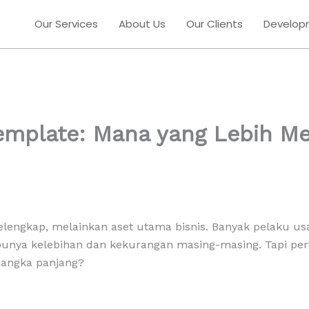
Our Services
About Us
Our Clients
Develop
emplate: Mana yang Lebih M
r pelengkap, melainkan aset utama bisnis. Banyak pelaku 
punya kelebihan dan kekurangan masing-masing. Tapi per
jangka panjang?