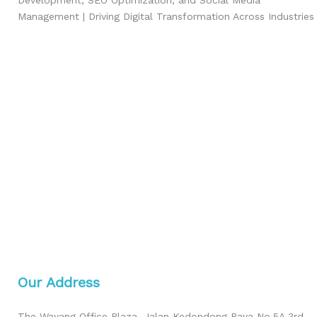
Development, SEO Optimization, and Social Media
Management | Driving Digital Transformation Across Industries
Our Address
The Wayang Office Plaza, Jalan Kedondong Raya No.5A 3rd