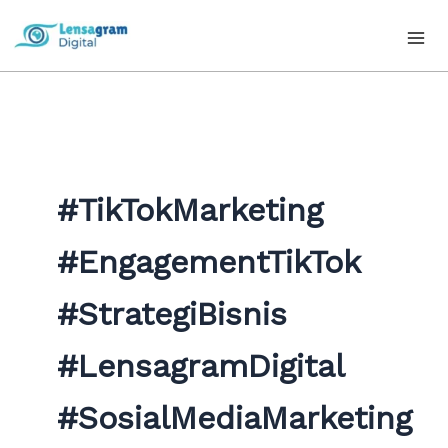
Skip
to
content
#TikTokMarketing
#EngagementTikTok
#StrategiBisnis
#LensagramDigital
#SosialMediaMarketing