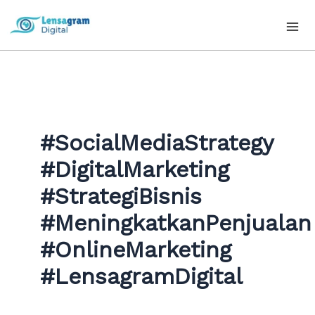
Skip
to
content
#SocialMediaStrategy
#DigitalMarketing
#StrategiBisnis
#MeningkatkanPenjualan
#OnlineMarketing
#LensagramDigital