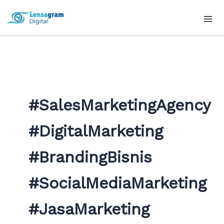
Skip
to
content
#SalesMarketingAgency
#DigitalMarketing
#BrandingBisnis
#SocialMediaMarketing
#JasaMarketing