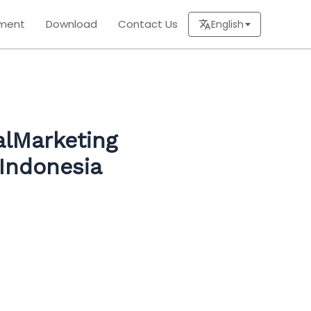
ment
Download
Contact Us
English
alMarketing
lIndonesia