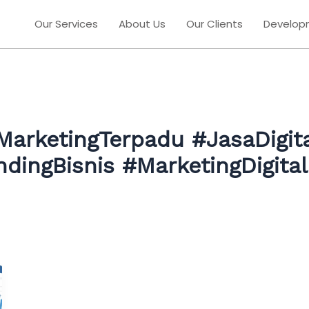
Our Services
About Us
Our Clients
Develop
MarketingTerpadu #JasaDigit
andingBisnis #MarketingDigita