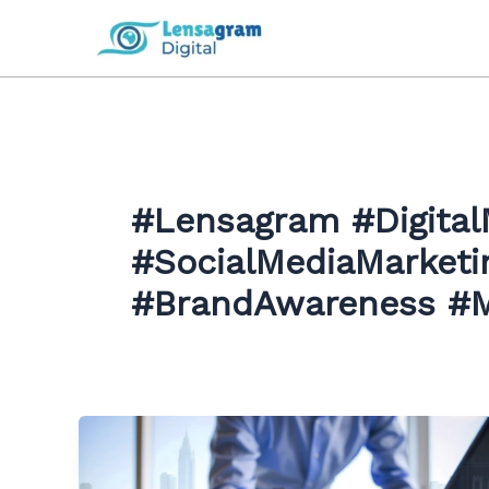
Skip
to
content
#Lensagram #Digital
#SocialMediaMarketing
#BrandAwareness #M