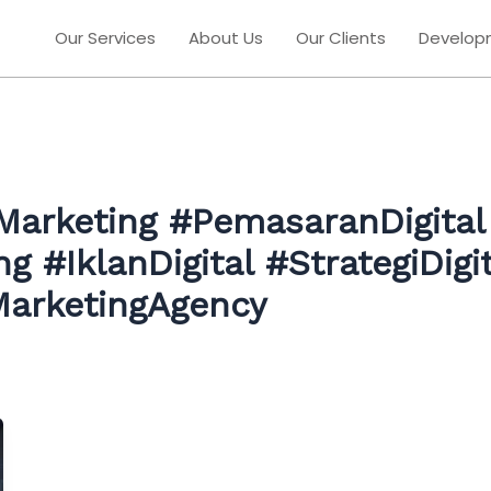
Our Services
About Us
Our Clients
Develop
Marketing #PemasaranDigita
 #IklanDigital #StrategiDigi
arketingAgency