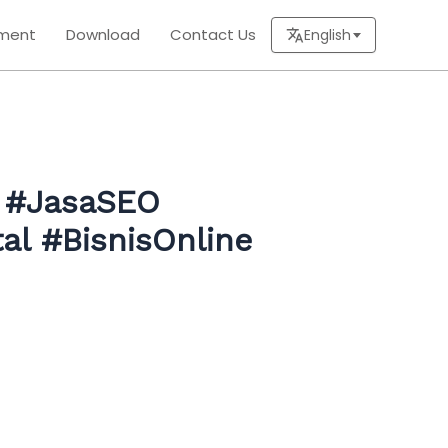
ment
Download
Contact Us
English
l #JasaSEO
tal #BisnisOnline