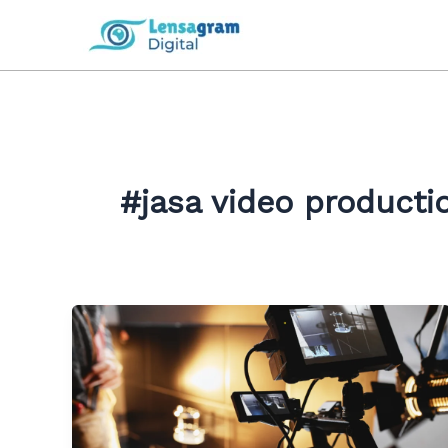
Skip
to
content
#jasa video producti