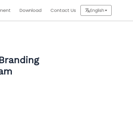
ment
Download
Contact Us
English
#Branding
ram