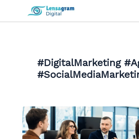
Skip
to
content
#DigitalMarketing #A
#SocialMediaMarketi