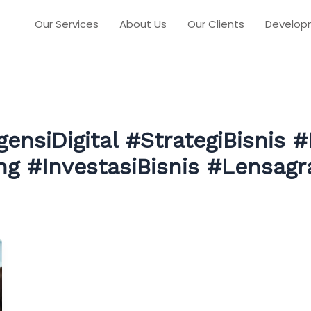
Our Services
About Us
Our Clients
Develop
gensiDigital #StrategiBisnis 
ng #InvestasiBisnis #Lensag