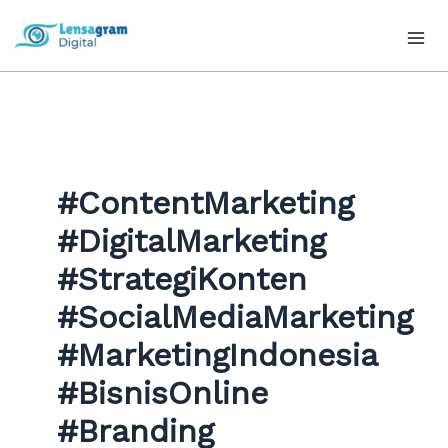
Skip
to
content
#ContentMarketing
#DigitalMarketing
#StrategiKonten
#SocialMediaMarketing
#MarketingIndonesia
#BisnisOnline
#Branding