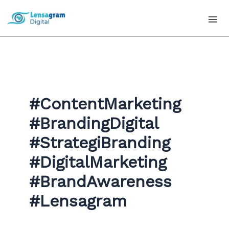
Skip
to
content
#ContentMarketing
#BrandingDigital
#StrategiBranding
#DigitalMarketing
#BrandAwareness
#Lensagram